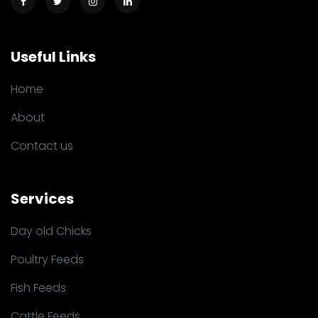
Useful Links
Home
About
Contact us
Services
Day old Chicks
Poultry Feeds
Fish Feeds
Cattle Feeds