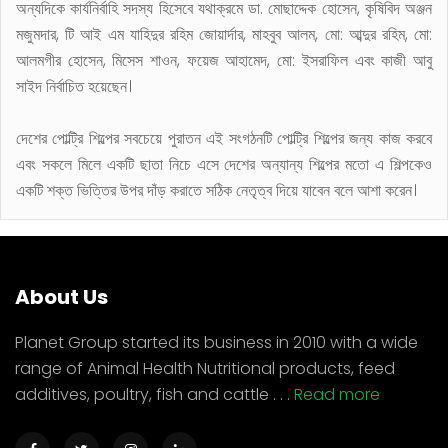
অন্যদিকে কার্যনির্বাহি সদস্য হিসেবে যথাক্রমে ডা. মোছাদ্দেক হোসেন, কৃষিবিদ অঞ্জন
মজুমদার, টি আই এম যাহিদুর রহিম জোয়ার্দার, মাহবুব আলম, মো: আব্দুর রহিম, মো:
আলমগীর হোসেন, মিসেস শাওন, ফয়েজ আহামেদ, মো: ইসরাফিল এবং কাজী আবু
সাইদ নির্বাচিত হয়েছেন।
দেশের পোল্ট্রি শিল্পের সবচেয়ে পুরাতন এই সংগঠনটি পোল্ট্রি শিল্পের জন্য কাজ করবে
এবং সকলে মিলে একটি ছাতা নিচে এসে দেশের অন্যান্য শিল্পের মতো এ শিল্পকেও
একটি শক্ত ভিত্তির উপর দাঁড় করাতে সঠিক নেতৃত্ব দিয়ে যাবেন বলে আশা করেন।
About Us
Planet Group started its business in 2010 with a wide
range of Animal Health Nutritional products, feed
additives, poultry, fish and cattle . . .
Read more